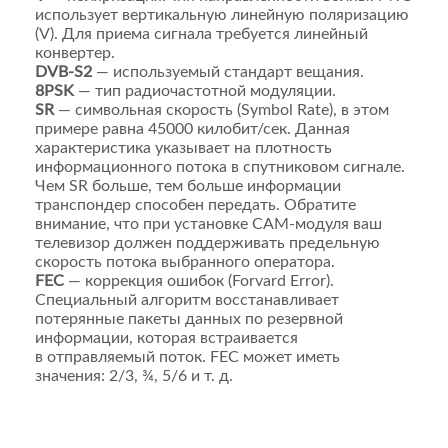
использует вертикальную линейную поляризацию
(V). Для приема сигнала требуется линейный
конвертер.
DVB-S2
— используемый стандарт вещания.
8PSK
— тип радиочастотной модуляции.
SR
— символьная скорость (Symbol Rate), в этом
примере равна 45000 килобит/сек. Данная
характеристика указывает на плотность
информационного потока в спутниковом сигнале.
Чем SR больше, тем больше информации
транспондер способен передать. Обратите
внимание, что при установке CAM-модуля ваш
телевизор должен поддерживать предельную
скорость потока выбранного оператора.
FEC
— коррекция ошибок (Forvard Error).
Специальный алгоритм восстанавливает
потерянные пакеты данных по резервной
информации, которая встраивается
в отправляемый поток. FEC может иметь
значения: 2/3, ¾, 5/6 и т. д.