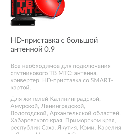
HD-приставка с большой
антенной 0.9
Все необходимое для подключения
спутникового ТВ МТС: антенна,
конвертер, HD-приставка со SMART-
картой.
Для жителей Калининградской,
Амурской, Ленинградской,
Вологодской, Архангельской областей,
Хабаровского края, Приморском края,
республик Саха, Якутия, Коми, Карелия