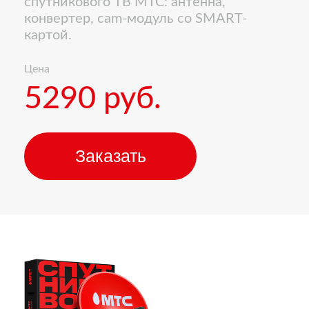
спутникового ТВ МТС: антенна,
конвертер, cam-модуль со SMART-
картой.
Цена
5290 руб.
Заказать