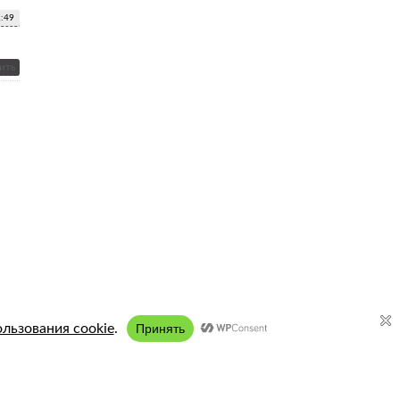
2:49
ить