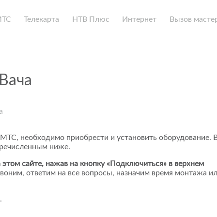
МТС
Телекарта
НТВ Плюс
Интернет
Вызов масте
Вача
а
 МТС, необходимо приобрести и установить оборудование. 
еречисленным ниже.
 этом сайте, нажав на кнопку «Подключиться» в верхнем
воним, ответим на все вопросы, назначим время монтажа и
.