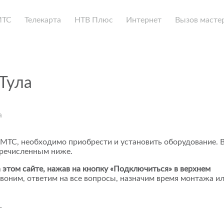
МТС
Телекарта
НТВ Плюс
Интернет
Вызов масте
Тула
а
 МТС, необходимо приобрести и установить оборудование. 
еречисленным ниже.
 этом сайте, нажав на кнопку «Подключиться» в верхнем
воним, ответим на все вопросы, назначим время монтажа и
.