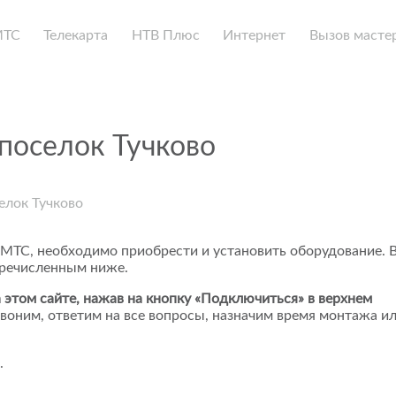
МТС
Телекарта
НТВ Плюс
Интернет
Вызов масте
поселок Тучково
елок Тучково
 МТС, необходимо приобрести и установить оборудование. 
еречисленным ниже.
 этом сайте, нажав на кнопку «Подключиться» в верхнем
воним, ответим на все вопросы, назначим время монтажа и
.