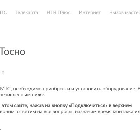
МТС
Телекарта
НТВ Плюс
Интернет
Вызов масте
Тосно
но
 МТС, необходимо приобрести и установить оборудование. 
еречисленным ниже.
 этом сайте, нажав на кнопку «Подключиться» в верхнем
воним, ответим на все вопросы, назначим время монтажа и
.