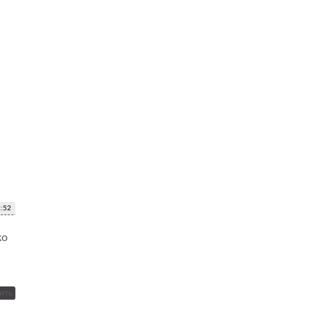
2:52
ко
ить