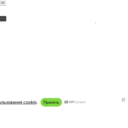
7:55
ить