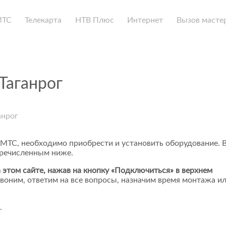
МТС
Телекарта
НТВ Плюс
Интернет
Вызов масте
Таганрог
анрог
 МТС, необходимо приобрести и установить оборудование. 
еречисленным ниже.
 этом сайте, нажав на кнопку «Подключиться» в верхнем
воним, ответим на все вопросы, назначим время монтажа и
.