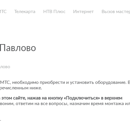
МТС
Телекарта
НТВ Плюс
Интернет
Вызов масте
 Павлово
влово
 МТС, необходимо приобрести и установить оборудование. 
еречисленным ниже.
 этом сайте, нажав на кнопку «Подключиться» в верхнем
воним, ответим на все вопросы, назначим время монтажа и
.