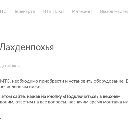
МТС
Телекарта
НТВ Плюс
Интернет
Вызов масте
 Лахденпохья
хденпохья
 МТС, необходимо приобрести и установить оборудование. 
еречисленным ниже.
 этом сайте, нажав на кнопку «Подключиться» в верхнем
воним, ответим на все вопросы, назначим время монтажа и
.