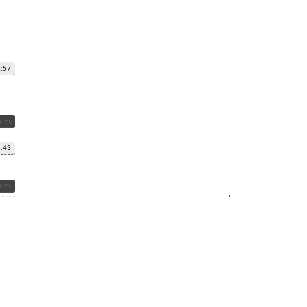
2:57
ить
1:43
ить