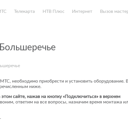
МТС
Телекарта
НТВ Плюс
Интернет
Вызов масте
 Большеречье
льшеречье
 МТС, необходимо приобрести и установить оборудование. 
еречисленным ниже.
 этом сайте, нажав на кнопку «Подключиться» в верхнем
воним, ответим на все вопросы, назначим время монтажа и
.