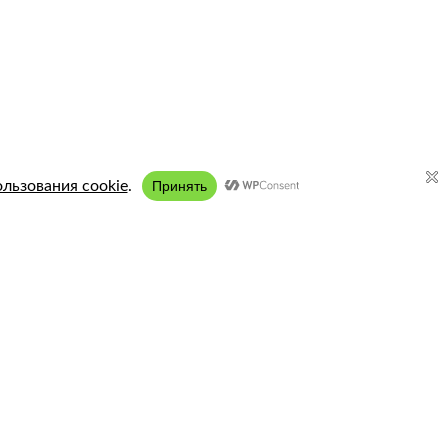
Подключение:
8 (958) 197 77 51
Разработка, продвижение
ости сайта
и контент - РА Кислород